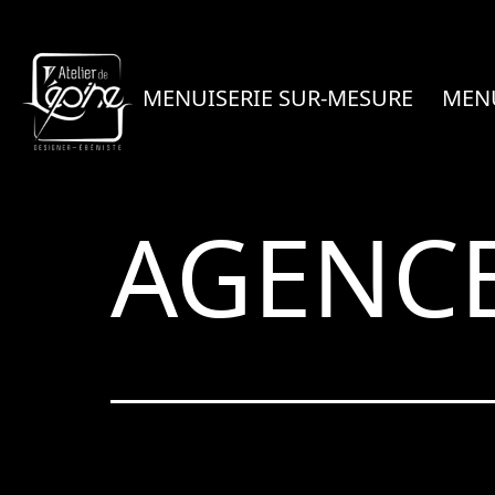
Aller
au
contenu
MENUISERIE SUR-MESURE
MENU
ATELIER
AGENC
DE
L'ÉPINE